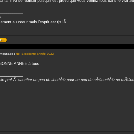
 là, il va se réaliser puisqu'il est prévu que vous veniez tous dans le vrai S
___________
u
ement au coeur mais l'esprit est tjs lÃ ....
Profil
 message :
Re: Excellente année 2023 !
BONNE ANNEE à tous
___________
le pret Ã sacrifier un peu de libertÃ© pour un peu de sÃ©curitÃ© ne mÃ©rite ni