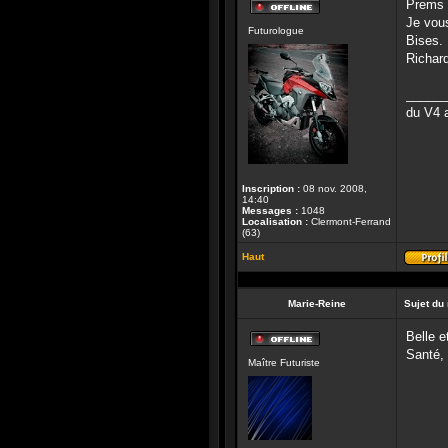
Prems 
Hors-
Je vous
Futurologue
ligne
Bises.
Richard
______
du V4 a
Inscription :
08 nov. 2008,
14:40
Messages :
1048
Localisation :
Clermont-Ferrand
(63)
Haut
Marie-Reine
Sujet du
Belle e
Hors-
Santé, 
Maître Futuriste
ligne