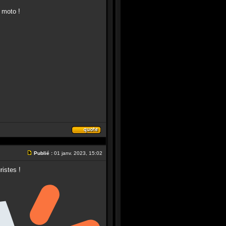
 moto !
Répondre
en
citant
Publié :
01 janv. 2023, 15:02
le
Message
message
ristes !