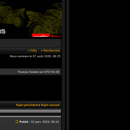
FAQ
Rechercher
Nous sommes le 07 août 2026, 09:25
Fuseau horaire sur
UTC+01:00
Sujet précédent
|
Sujet suivant
Publié :
01 janv. 2023, 09:14
Message