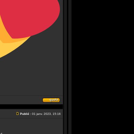
Répondre
en
citant
Publié :
01 janv. 2023, 15:16
le
Message
message