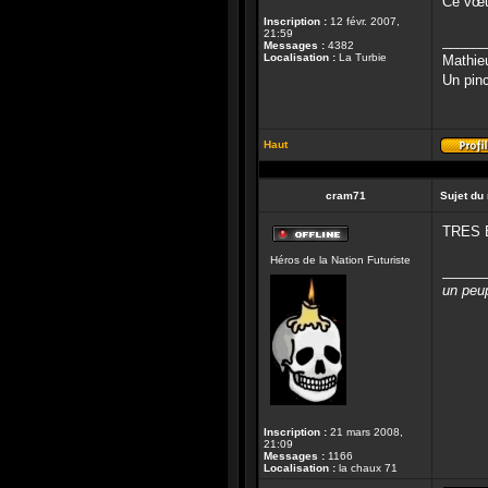
Ce vœux
Inscription :
12 févr. 2007,
21:59
______
Messages :
4382
Localisation :
La Turbie
Mathie
Un pinc
Haut
cram71
Sujet du
TRES 
Hors-
Héros de la Nation Futuriste
ligne
______
un peup
Inscription :
21 mars 2008,
21:09
Messages :
1166
Localisation :
la chaux 71