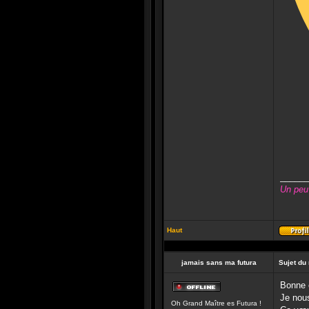
______
Un peu
Haut
jamais sans ma futura
Sujet du
Bonne 
Hors-
Je nous
Oh Grand Maître es Futura !
ligne