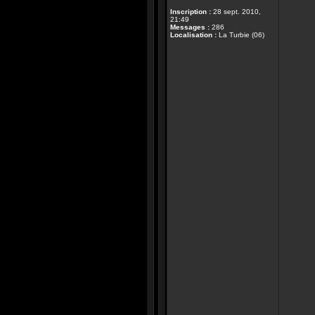
Inscription :
28 sept. 2010,
21:49
Messages :
286
Localisation :
La Turbie (06)