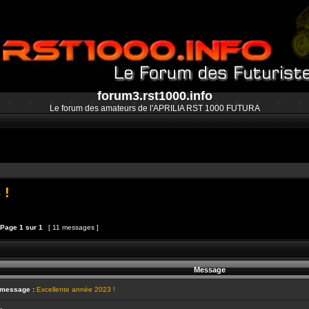
forum3.rst1000.info
Le forum des amateurs de l'APRILIA RST 1000 FUTURA
 !
Page
1
sur
1
[ 11 messages ]
et
épondre au sujet
Message
 message :
Excellente année 2023 !