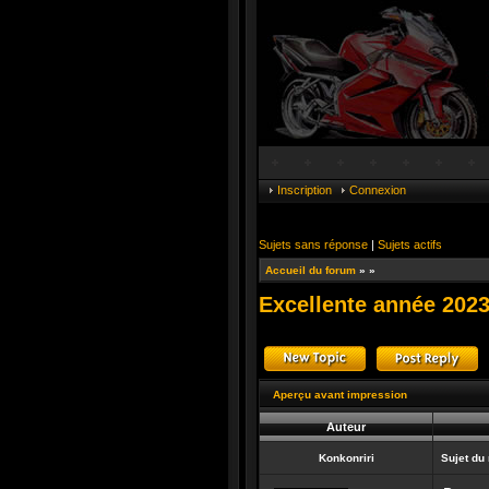
Inscription
Connexion
Sujets sans réponse
|
Sujets actifs
Accueil du forum
»
»
Excellente année 2023
Publier un nouveau suj
R
Aperçu avant impression
Auteur
Konkonriri
Sujet du