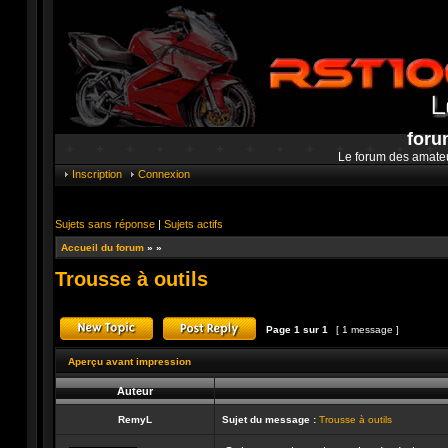
foru
Le forum des amate
Inscription
Connexion
Sujets sans réponse
|
Sujets actifs
Accueil du forum
»
»
Trousse à outils
Page
1
sur
1
[ 1 message ]
Publier un nouveau sujet
Répondre au sujet
Aperçu avant impression
Auteur
RemyL
Sujet du message :
Trousse à outils