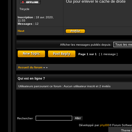
Oui pour enlever le cache de droite
Hors-
Tricycle
ligne
Inscription :
18 avr. 2020,
11:55
Messages :
12
Haut
Profil
Afficher les messages publiés depuis :
Page
1
sur
1
[ 1 message ]
Publier un nouveau sujet
Répondre au sujet
Accueil du forum
»
»
Qui est en ligne ?
Utilisateurs parcourant ce forum : Aucun utilisateur inscrit et 2 invités
Rechercher :
Développé par
phpBB
® Forum Softwa
Theme 