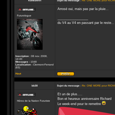
Konkonriri
Sujet du message :
Re: ONE MORE pour RICH
Arrosé oui, mais pas par la pluie...
Hors-
Futurologue
ligne
_________________
du V4 au V4 en passant par le reste...
Inscription :
08 nov. 2008,
14:40
Messages :
1048
Localisation :
Clermont-Ferrand
(63)
Haut
Profil
bb38
Sujet du message :
Re: ONE MORE pour RICH
Et un de plus.....
Hors-
Bon et heureux anniversaire Richard
Héros de la Nation Futuriste
ligne
Le week-end pour te remettre