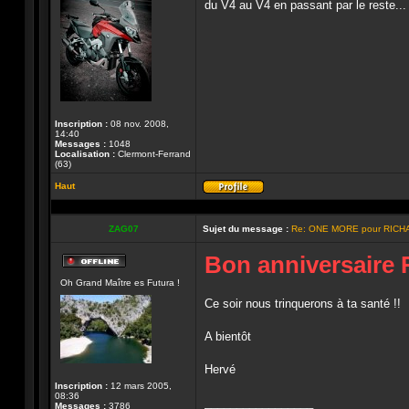
du V4 au V4 en passant par le reste...
Inscription :
08 nov. 2008,
14:40
Messages :
1048
Localisation :
Clermont-Ferrand
(63)
Haut
Profil
ZAG07
Sujet du message :
Re: ONE MORE pour RICH
Bon anniversaire 
Hors-
Oh Grand Maître es Futura !
ligne
Ce soir nous trinquerons à ta santé !!
A bientôt
Hervé
Inscription :
12 mars 2005,
08:36
_________________
Messages :
3786