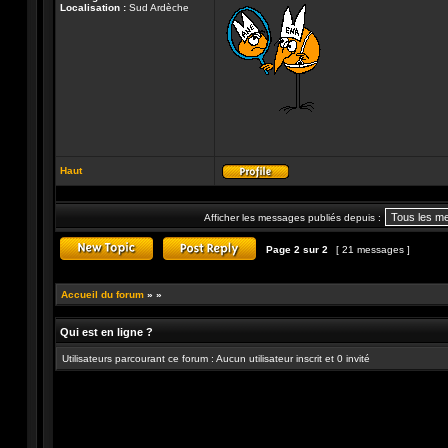
Localisation :
Sud Ardèche
Haut
Profil
Afficher les messages publiés depuis :
Page
2
sur
2
[ 21 messages ]
Publier un nouveau sujet
Répondre au sujet
Accueil du forum
»
»
Qui est en ligne ?
Utilisateurs parcourant ce forum : Aucun utilisateur inscrit et 0 invité