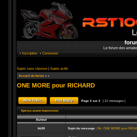
foru
Le forum des amate
Inscription
Connexion
Sujets sans réponse
|
Sujets actifs
Accueil du forum
»
»
ONE MORE pour RICHARD
Page
2
sur
2
[ 21 messages ]
Publier un nouveau sujet
Répondre au sujet
Aperçu avant impression
Auteur
bb38
Sujet du message :
Re: ONE MORE pour RICH