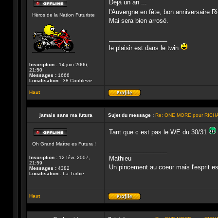
Déjà un an ...
Hors-
l'Auvergne en fête, bon anniversaire R
Héros de la Nation Futuriste
ligne
Mai sera bien arrosé.
_________________
le plaisir est dans le twin
Inscription :
14 juin 2006,
21:50
Messages :
1666
Localisation :
38 Coublevie
Haut
Profil
jamais sans ma futura
Sujet du message :
Re: ONE MORE pour RICH
Tant que c est pas le WE du 30/31
Hors-
Oh Grand Maître es Futura !
ligne
_________________
Inscription :
12 févr. 2007,
Mathieu
21:59
Un pincement au coeur mais l'esprit est 
Messages :
4382
Localisation :
La Turbie
Haut
Profil