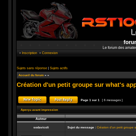
foru
Le forum des amate
Inscription
Connexion
Sujets sans réponse
|
Sujets actifs
Accueil du forum
»
»
Création d'un petit groupe sur what's ap
Page
1
sur
1
[ 6 messages ]
Publier un nouveau sujet
Répondre au sujet
Aperçu avant impression
Auteur
sodavicoli
Sujet du message :
Création d'un petit groupe 