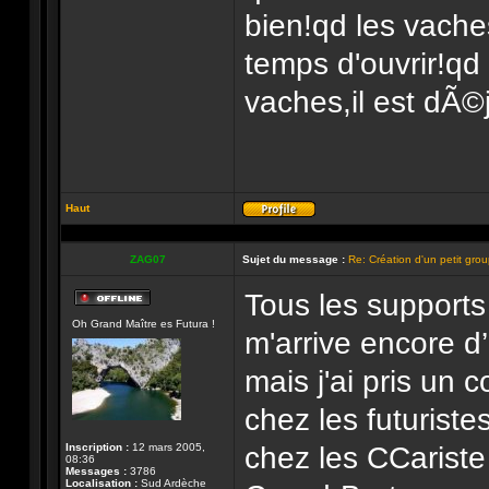
bien!qd les vache
temps d'ouvrir!qd
vaches,il est dÃ©j
Haut
Profil
ZAG07
Sujet du message :
Re: Création d'un petit gro
Tous les support
Hors-
Oh Grand Maître es Futura !
ligne
m'arrive encore d’
mais j'ai pris un 
chez les futurist
chez les CCariste
Inscription :
12 mars 2005,
08:36
Messages :
3786
Localisation :
Sud Ardèche