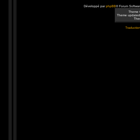
Développé par
phpBB
® Forum Softwa
Theme 
Theme updated
Them
Traduction