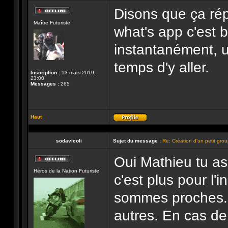
Disons que ça rép
Hors-
Maître Futuriste
ligne
what's app c'est
instantanément, u
temps d'y aller.
Inscription :
13 mars 2019,
23:00
Messages :
265
Haut
Profil
sodavicoli
Sujet du message :
Re: Création d'un petit gro
Oui Mathieu tu as
Hors-
Héros de la Nation Futuriste
ligne
c'est plus pour l'
sommes proches. 
autres. En cas de 