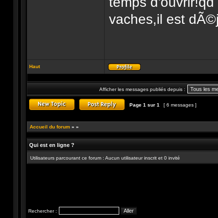
temps d'ouvrir!qd
vaches,il est dÃ©j
Haut
Profil
Afficher les messages publiés depuis :
Page
1
sur
1
[ 6 messages ]
Publier un nouveau sujet
Répondre au sujet
Accueil du forum
»
»
Qui est en ligne ?
Utilisateurs parcourant ce forum : Aucun utilisateur inscrit et 0 invité
Rechercher :