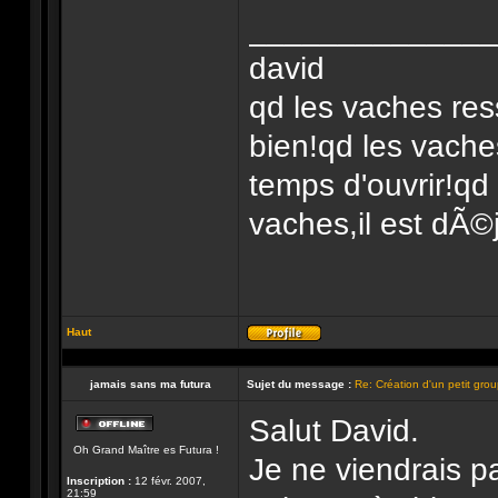
______________
david
qd les vaches res
bien!qd les vache
temps d'ouvrir!qd
vaches,il est dÃ©j
Haut
Profil
jamais sans ma futura
Sujet du message :
Re: Création d'un petit gro
Salut David.
Hors-
Oh Grand Maître es Futura !
ligne
Je ne viendrais pa
Inscription :
12 févr. 2007,
21:59