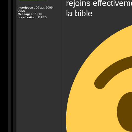
rejoins effective
Inscription :
06 avr. 2009,
la bible
20:21
Messages :
1910
Localisation :
GARD