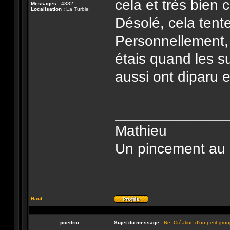
cela et très bien 
Messages :
4382
Localisation :
La Turbie
Désolé, cela tent
Personnellement, j
étais quand les su
aussi ont diparu e
______________
Mathieu
Un pincement au co
Haut
Profil
pcedric
Sujet du message :
Re: Création d'un petit gro