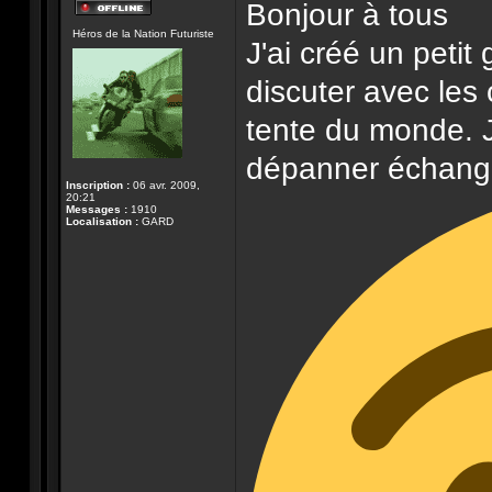
Bonjour à tous
Hors-
Héros de la Nation Futuriste
ligne
J'ai créé un peti
discuter avec les 
tente du monde. 
dépanner échanger
Inscription :
06 avr. 2009,
20:21
Messages :
1910
Localisation :
GARD