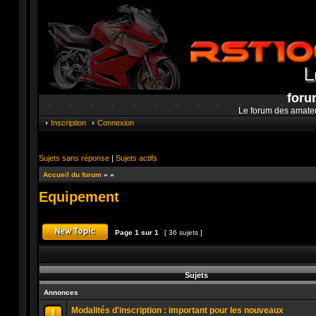
foru
Le forum des amate
Inscription
Connexion
Sujets sans réponse
|
Sujets actifs
Accueil du forum
»
»
Equipement
Page
1
sur
1
[ 36 sujets ]
Publier un nouveau sujet
Sujets
Annonces
Modalités d'inscription : important pour les nouveaux