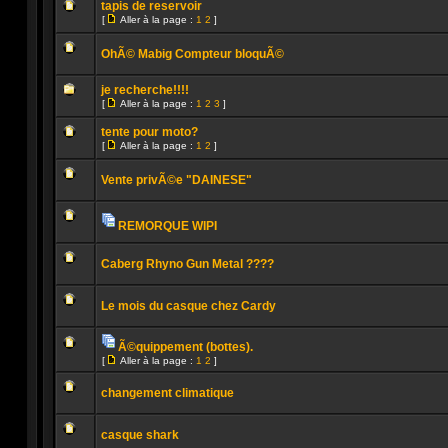
message
tapis de reservoir
non
[
Aller à la page :
1
2
]
lu
Aller
Aucun
à
message
la
OhÃ© Mabig Compteur bloquÃ©
non
page
lu
Aucun
message
je recherche!!!!
non
[
Aller à la page :
1
2
3
]
lu
Aller
Aucun
à
message
tente pour moto?
la
non
[
page
Aller à la page :
1
2
]
lu
Aller
Aucun
à
message
la
Vente privÃ©e "DAINESE"
non
page
lu
Aucun
message
non
REMORQUE WIPI
lu
Pièces
Aucun
jointes
message
Caberg Rhyno Gun Metal ????
non
lu
Aucun
message
Le mois du casque chez Cardy
non
lu
Aucun
message
Ã©quippement (bottes).
non
Pièces
lu
[
Aller à la page :
1
2
]
jointes
Aucun
Aller
message
à
non
changement climatique
la
lu
page
Aucun
message
casque shark
non
lu