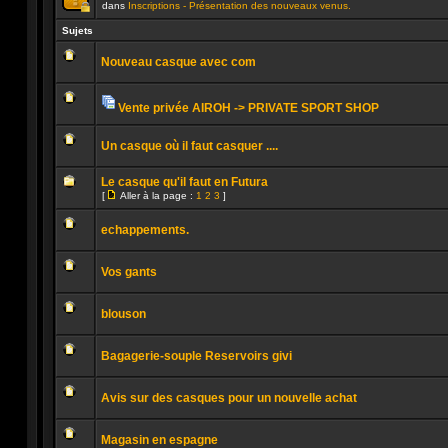
dans
Inscriptions - Présentation des nouveaux venus.
Ce
sujet
Sujets
est
verrouillé.
Nouveau casque avec com
Vous
ne
Aucun
pouvez
message
pas
non
publier
Vente privée AIROH -> PRIVATE SPORT SHOP
lu
ou
Pièces
Aucun
modifier
jointes
message
de
Un casque où il faut casquer ....
non
messages.
lu
Aucun
message
Le casque qu'il faut en Futura
non
[
Aller à la page :
1
2
3
]
lu
Aller
Aucun
à
message
la
echappements.
non
page
lu
Aucun
message
Vos gants
non
lu
Aucun
message
blouson
non
lu
Aucun
message
Bagagerie-souple Reservoirs givi
non
lu
Aucun
message
Avis sur des casques pour un nouvelle achat
non
lu
Aucun
message
Magasin en espagne
non