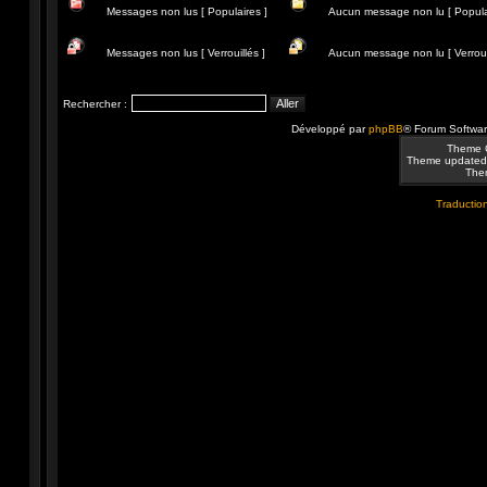
non
message
Messages non lus [ Populaires ]
Aucun message non lu [ Popula
lus
non
lu
Messages
Aucun
non
message
Messages non lus [ Verrouillés ]
Aucun message non lu [ Verrouil
lus
non
[
lu
Messages
Aucun
Populaires
[
non
message
]
Populaire
lus
non
Rechercher :
]
[
lu
Verrouillés
[
Développé par
phpBB
® Forum Softwa
]
Verrouillé
]
Theme 
Theme updated
Them
Traduction