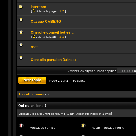
Aucun
message
Intercom
non
[
Aller à la page :
1
2
]
lu
Aller
Aucun
à
message
la
Casque CABERG
non
page
lu
Aucun
message
Cherche conseil bottes ...
non
[
Aller à la page :
1
2
]
lu
Aller
Aucun
à
message
la
roof
non
page
lu
Aucun
message
Conseils pantalon Dainese
non
lu
Aucun
message
Afficher les sujets publiés depuis :
non
lu
Page
1
sur
1
[ 36 sujets ]
Publier un nouveau sujet
Accueil du forum
»
»
Qui est en ligne ?
Utilisateurs parcourant ce forum : Aucun utilisateur inscrit et 1 invité
Messages non lus
Aucun message non lu
Messages
Aucun