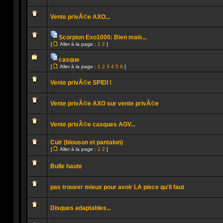
lu
Aucun
message
Vente privÃ©e AXO...
non
lu
Aucun
message
Scorpion Exo1000: Bien mais...
non
Pièces
lu
[
Aller à la page :
1
2
]
jointes
Aucun
Aller
message
à
non
casque
la
lu
Pièces
page
[
Aller à la page :
1
2
3
4
5
6
]
jointes
Aucun
Aller
message
à
non
Vente privÃ©e SPIDI !
la
lu
page
Aucun
message
Vente privÃ©e AXO sur vente privÃ©e
non
lu
Aucun
message
Vente privÃ©e casques AGV...
non
lu
Aucun
message
Cuir (blouson et pantalon)
non
[
Aller à la page :
1
2
]
lu
Aller
Aucun
à
message
la
Bulle haute
non
page
lu
Aucun
message
pas trouver mieux pour avoir LA piece qu'il faut
non
lu
Aucun
message
Disques adaptables...
non
lu
Aucun