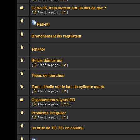
lu
Aller
Aucun
à
message
Carto 05, frein moteur sur un filet de gaz ?
la
non
[
page
Aller à la page :
1
2
]
lu
Aller
Aucun
à
message
la
non
Ralenti
page
lu
Pièces
Aucun
jointes
message
Branchement fils regulateur
non
lu
Aucun
message
ethanol
non
lu
Aucun
message
Relais démarreur
non
[
Aller à la page :
1
2
]
lu
Aller
Aucun
à
message
la
Tubes de fourches
non
page
lu
Aucun
message
Trace d'huile sur le bas du cylindre avant
non
[
Aller à la page :
1
2
]
lu
Aller
Aucun
à
message
Clignotement voyant EFI
la
non
[
page
Aller à la page :
1
2
3
]
lu
Aller
Aucun
à
message
Problème irrégulier
la
non
[
page
Aller à la page :
1
2
]
lu
Aller
Aucun
à
message
la
un bruit de TIC TIC en continu
non
page
lu
Aucun
message