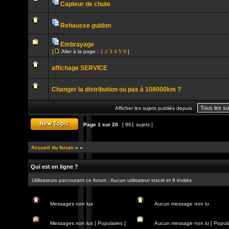
non
Capteur de chute
lu
Pièces
Aucun
jointes
message
non
Rehausse guidon
lu
Pièces
Aucun
jointes
message
Embrayage
non
Pièces
lu
[
Aller à la page :
1
2
3
4
5
6
]
jointes
Aucun
Aller
message
à
non
affichage SERVICE
la
lu
page
Aucun
message
Changer la distribution ou pas à 108000km ?
non
lu
Aucun
message
Afficher les sujets publiés depuis :
non
lu
Page
1
sur
20
[ 961 sujets ]
Publier un nouveau sujet
Accueil du forum
»
»
Qui est en ligne ?
Utilisateurs parcourant ce forum : Aucun utilisateur inscrit et 9 invités
Messages non lus
Aucun message non lu
Messages
Aucun
non
message
Messages non lus [ Populaires ]
Aucun message non lu [ Popula
lus
non