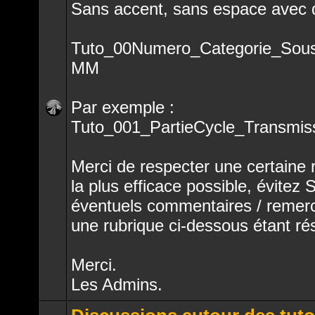
Sans accent, sans espace avec d
Tuto_00Numero_Categorie_Sous
MM
Par exemple :
Aucun
Tuto_001_PartieCycle_Transmis
message
non
lu
Merci de respecter une certaine r
la plus efficace possible, évitez
éventuels commentaires / remerci
une rubrique ci-dessous étant r
Merci.
Les Admins.