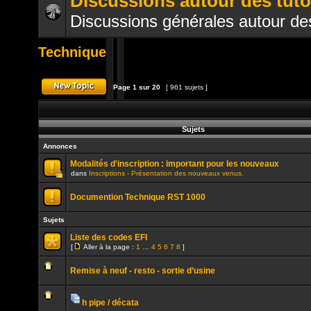
Discussions autour des tuto
Discussions générales autour des
Aucun
message
non
Technique
lu
Page
1
sur
20
[ 961 sujets ]
Publier un nouveau sujet
Sujets
Annonces
Modalités d'inscription : important pour les nouveaux
dans
Inscriptions - Présentation des nouveaux venus.
Ce
sujet
Documention Technique RST 1000
est
verrouillé.
Aucun
Vous
message
Sujets
ne
non
pouvez
lu
pas
Liste des codes EFI
publier
[
Aller à la page :
1
…
4
5
6
7
8
]
ou
Aller
Aucun
modifier
à
message
de
la
Remise à neuf - resto - sortie d’usine
non
messages.
page
lu
Aucun
message
non
h pipe / décata
lu
Pièces