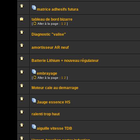
Aucun
jointes
message
non
matrice adhesifs futura
lu
Pièces
Aucun
jointes
message
tableau de bord bizarre
non
[
Aller à la page :
1
2
]
lu
Aller
Aucun
à
message
la
Diagnostic "valise"
non
page
lu
Aucun
message
amortisseur AR neuf
non
lu
Aucun
message
Batterie Lithium + nouveau régulateur
non
lu
Aucun
message
embrayage
non
Pièces
lu
[
Aller à la page :
1
2
]
jointes
Aucun
Aller
message
à
non
Moteur cale au demarrage
la
lu
page
Aucun
message
non
Jauge essence HS
lu
Pièces
Aucun
jointes
message
ralenti trop haut
non
lu
Aucun
message
non
aiguille vitesse TDB
lu
Pièces
Aucun
jointes
message