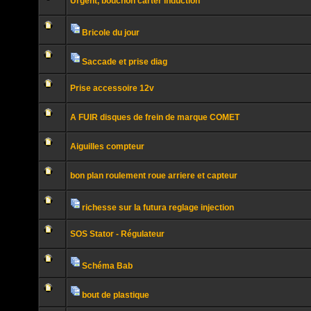
Urgent, bouchon carter induction
non
lu
Aucun
message
non
Bricole du jour
lu
Pièces
Aucun
jointes
message
non
Saccade et prise diag
lu
Pièces
Aucun
jointes
message
Prise accessoire 12v
non
lu
Aucun
message
A FUIR disques de frein de marque COMET
non
lu
Aucun
message
Aiguilles compteur
non
lu
Aucun
message
bon plan roulement roue arriere et capteur
non
lu
Aucun
message
non
richesse sur la futura reglage injection
lu
Pièces
Aucun
jointes
message
SOS Stator - Régulateur
non
lu
Aucun
message
non
Schéma Bab
lu
Pièces
Aucun
jointes
message
non
bout de plastique
lu
Pièces
Aucun
jointes