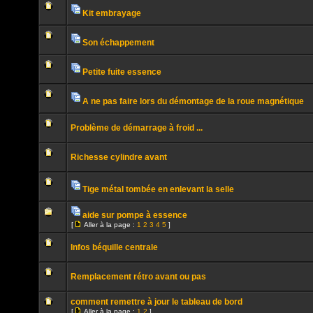
message
non
Kit embrayage
lu
Pièces
Aucun
jointes
message
non
Son échappement
lu
Pièces
Aucun
jointes
message
non
Petite fuite essence
lu
Pièces
Aucun
jointes
message
non
A ne pas faire lors du démontage de la roue magnétique
lu
Pièces
Aucun
jointes
message
Problème de démarrage à froid ...
non
lu
Aucun
message
Richesse cylindre avant
non
lu
Aucun
message
non
Tige métal tombée en enlevant la selle
lu
Pièces
Aucun
jointes
message
aide sur pompe à essence
non
Pièces
lu
[
Aller à la page :
1
2
3
4
5
]
jointes
Aucun
Aller
message
à
non
Infos béquille centrale
la
lu
page
Aucun
message
Remplacement rétro avant ou pas
non
lu
Aucun
message
comment remettre à jour le tableau de bord
non
[
Aller à la page :
1
2
]