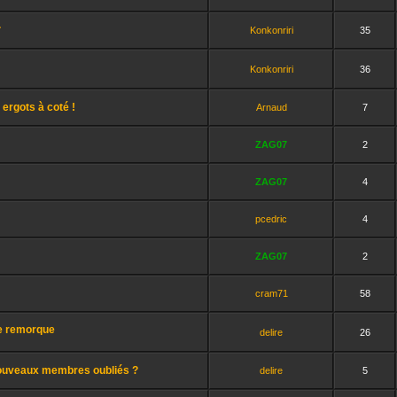
.
Konkonriri
35
Konkonriri
36
ergots à coté !
Arnaud
7
ZAG07
2
ZAG07
4
pcedric
4
ZAG07
2
cram71
58
ne remorque
delire
26
Nouveaux membres oubliés ?
delire
5