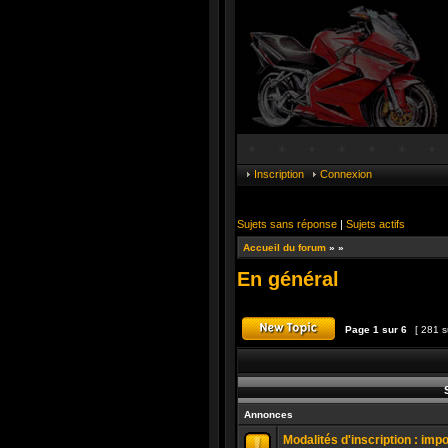
Inscription
Connexion
Sujets sans réponse
|
Sujets actifs
Accueil du forum
»
»
En général
Page
1
sur
6
[ 281 s
Publier un nouveau suj
S
Annonces
Modalités d'inscription : imp