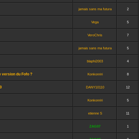
jamais sans ma futura
2
Vega
5
VeroChris
7
jamais sans ma futura
5
blaphi2003
4
e version du Fofo ?
Konkonriri
8
0
DANY10110
12
Konkonriri
5
etienne S
11
ZAG07
1