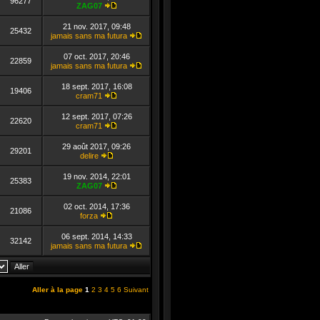
dernier
96277
ZAG07
message
Consulter
le
21 nov. 2017, 09:48
dernier
25432
jamais sans ma futura
message
Consulter
le
07 oct. 2017, 20:46
dernier
22859
jamais sans ma futura
message
Consulter
le
18 sept. 2017, 16:08
dernier
19406
cram71
message
Consulter
le
12 sept. 2017, 07:26
dernier
22620
cram71
message
Consulter
le
29 août 2017, 09:26
dernier
29201
delire
message
Consulter
le
19 nov. 2014, 22:01
dernier
25383
ZAG07
message
Consulter
le
02 oct. 2014, 17:36
dernier
21086
forza
message
Consulter
le
06 sept. 2014, 14:33
dernier
32142
jamais sans ma futura
message
Consulter
le
dernier
message
Aller à la page
1
2
3
4
5
6
Suivant