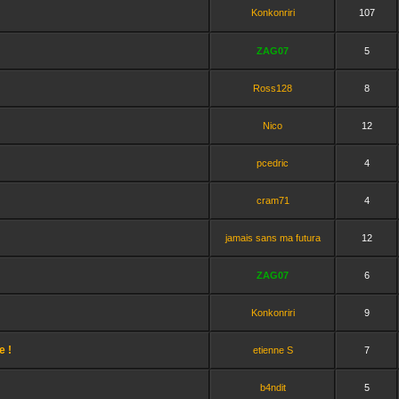
Konkonriri
107
ZAG07
5
Ross128
8
Nico
12
pcedric
4
cram71
4
jamais sans ma futura
12
ZAG07
6
Konkonriri
9
e !
etienne S
7
b4ndit
5