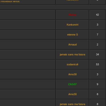
es nouveaux venus.
Mabig
42
Konkonriri
3
etienne S
7
Arnaud
2
jamais sans ma futura
34
sodavicoli
53
Arno30
3
ZAG07
9
Arno30
8
jamais sans ma futura
8