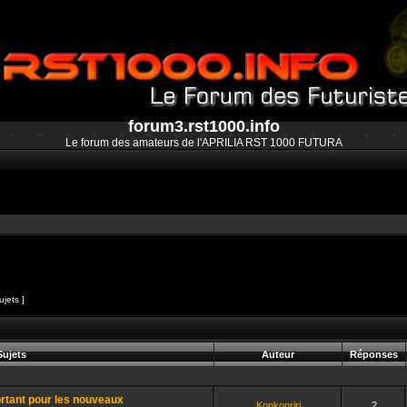
forum3.rst1000.info
Le forum des amateurs de l'APRILIA RST 1000 FUTURA
ujets ]
et
ujets
Auteur
Réponses
ortant pour les nouveaux
Konkonriri
2