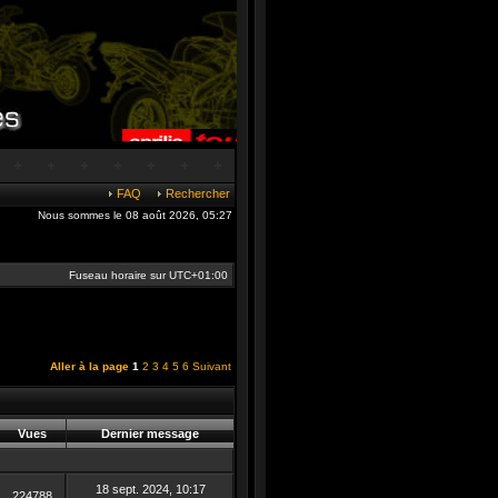
FAQ
Rechercher
Nous sommes le 08 août 2026, 05:27
Fuseau horaire sur
UTC+01:00
Aller à la page
1
2
3
4
5
6
Suivant
Vues
Dernier message
18 sept. 2024, 10:17
224788