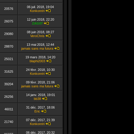
Consulter
le
06 juil. 2018, 19:04
dernier
20576
Konkonriri
message
Consulter
le
12 juin 2018, 22:20
dernier
26075
ZAG07
message
Consulter
le
08 juin 2018, 08:27
dernier
29080
VeroChris
message
Consulter
le
13 mai 2018, 12:44
dernier
28870
jamais sans ma futura
message
Consulter
le
19 mars 2018, 14:20
dernier
25021
blaphi2003
message
Consulter
le
24 févr. 2018, 10:30
dernier
31625
Konkonriri
message
Consulter
le
09 févr. 2018, 21:06
dernier
39204
jamais sans ma futura
message
Consulter
le
14 janv. 2018, 19:01
dernier
26256
bb38
message
Consulter
le
31 déc. 2017, 18:06
dernier
46011
Eric
message
Consulter
le
07 déc. 2017, 21:39
dernier
21740
Konkonriri
message
Consulter
le
06 déc. 2017, 20:32