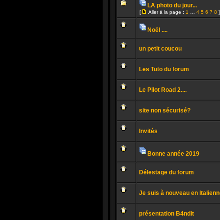
message
LA photo du jour...
non
Pièces
lu
[
Aller à la page :
1
…
4
5
6
7
8
]
jointes
Aucun
Aller
message
à
non
la
Noël ....
lu
page
Pièces
Aucun
jointes
message
un petit coucou
non
lu
Aucun
message
Les Tuto du forum
non
lu
Aucun
message
Le Pilot Road 2....
non
lu
Aucun
message
site non sécurisé?
non
lu
Aucun
message
Invités
non
lu
Aucun
message
non
Bonne année 2019
lu
Pièces
Aucun
jointes
message
Délestage du forum
non
lu
Aucun
message
Je suis à nouveau en Italienn
non
lu
Aucun
message
présentation B4ndit
non
lu