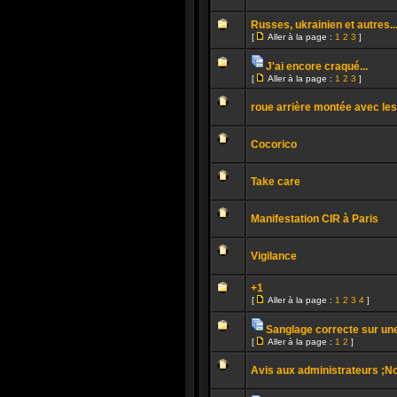
lu
Aucun
message
Russes, ukrainien et autres..
non
[
Aller à la page :
1
2
3
]
lu
Aller
Aucun
à
message
la
J'ai encore craqué...
non
page
Pièces
lu
[
Aller à la page :
1
2
3
]
jointes
Aucun
Aller
message
à
non
roue arrière montée avec les 
la
lu
page
Aucun
message
Cocorico
non
lu
Aucun
message
Take care
non
lu
Aucun
message
Manifestation CIR à Paris
non
lu
Aucun
message
Vigilance
non
lu
Aucun
message
+1
non
[
Aller à la page :
1
2
3
4
]
lu
Aller
Aucun
à
message
la
Sanglage correcte sur u
non
page
Pièces
lu
[
Aller à la page :
1
2
]
jointes
Aucun
Aller
message
à
non
Avis aux administrateurs ;
la
lu
page
Aucun