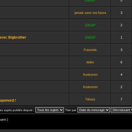
ZAG07
0
jamais sans ma futura
3
ZAG07
2
 avec Bigbrother
ZAG07
1
Futuristic
3
delire
6
Konkonriri
4
Konkonriri
2
Tithore
7
Caponord !
les sujets publiés depuis :
Trier par
ujets ]
et