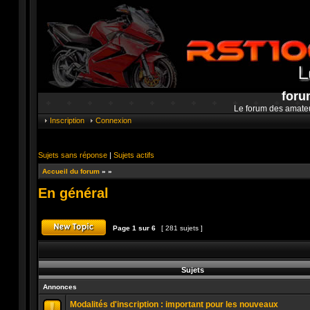
foru
Le forum des amate
Inscription
Connexion
Sujets sans réponse
|
Sujets actifs
Accueil du forum
»
»
En général
Page
1
sur
6
[ 281 sujets ]
Publier un nouveau sujet
Sujets
Annonces
Modalités d'inscription : important pour les nouveaux