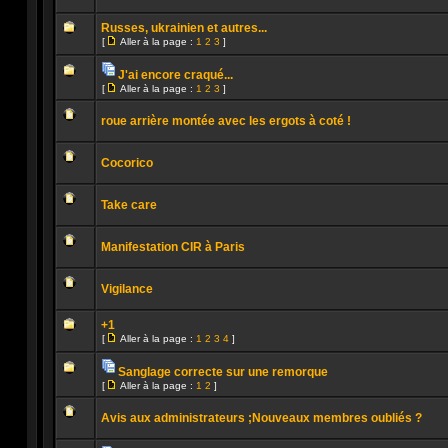
lu
Aucun
message
Russes, ukrainien et autres...
non
[
Aller à la page :
1
2
3
]
lu
Aller
Aucun
à
message
la
J'ai encore craqué...
non
page
Pièces
lu
[
Aller à la page :
1
2
3
]
jointes
Aucun
Aller
message
à
non
roue arrière montée avec les ergots à coté !
la
lu
page
Aucun
message
Cocorico
non
lu
Aucun
message
Take care
non
lu
Aucun
message
Manifestation CIR à Paris
non
lu
Aucun
message
Vigilance
non
lu
Aucun
message
+1
non
[
Aller à la page :
1
2
3
4
]
lu
Aller
Aucun
à
message
la
Sanglage correcte sur une remorque
non
page
Pièces
lu
[
Aller à la page :
1
2
]
jointes
Aucun
Aller
message
à
non
Avis aux administrateurs ;Nouveaux membres oubliés ?
la
lu
page
Aucun