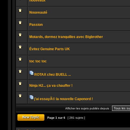
nouveaux
non
lu
Aucun
message
Nouveauté
non
lu
Aucun
message
Passion
non
lu
Aucun
message
Motards, dormez tranquilles avec Bigbrother
non
lu
Aucun
message
Évitez Genuine Parts UK
non
lu
Aucun
message
toc toc toc
non
lu
Aucun
message
non
ROTAX chez BUELL ...
lu
Pièces
Aucun
jointes
message
Ninja H2... ça va chauffer !
non
lu
Aucun
message
non
j'ai essayÃ© la nouvelle Caponord !
lu
Pièces
Aucun
jointes
message
Afficher les sujets publiés depuis :
non
lu
Page
1
sur
6
[ 281 sujets ]
Publier un nouveau sujet