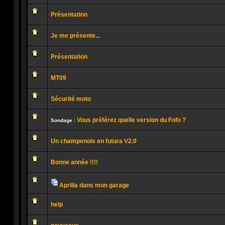
Aucun
message
Présentation
non
lu
Aucun
message
Je me présente...
non
lu
Aucun
message
Présentation
non
lu
Aucun
message
MT09
non
lu
Aucun
message
Sécurité moto
non
lu
Aucun
message
Vous préférez quelle version du Fofo ?
non
Sondage :
lu
Aucun
message
Un champenois en futura V2.0
non
lu
Aucun
message
Bonne année !!!!
non
lu
Aucun
message
non
Aprilia dans mon garage
lu
Pièces
Aucun
jointes
message
help
non
lu
Aucun
message