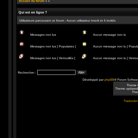
Accueil du forum
»
»
Qui est en ligne ?
Utilisateurs parcourant ce forum : Aucun utilisateur inscrit et 4 invités
Messages non lus
Aucun message non lu
Messages
Aucun
non
message
Messages non lus [ Populaires ]
Aucun message non lu [ Popula
lus
non
lu
Messages
Aucun
non
message
Messages non lus [ Verrouillés ]
Aucun message non lu [ Verrouil
lus
non
[
lu
Messages
Aucun
Populaires
[
non
message
]
Populaire
lus
non
Rechercher :
]
[
lu
Verrouillés
[
Développé par
phpBB
® Forum Softwa
]
Verrouillé
]
Theme 
Theme updated
Them
Traduction