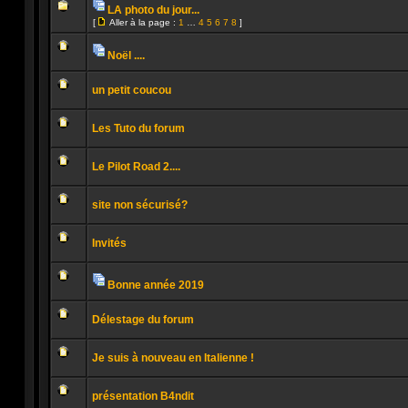
message
LA photo du jour...
non
Pièces
lu
[
Aller à la page :
1
…
4
5
6
7
8
]
jointes
Aucun
Aller
message
à
non
la
Noël ....
lu
page
Pièces
Aucun
jointes
message
un petit coucou
non
lu
Aucun
message
Les Tuto du forum
non
lu
Aucun
message
Le Pilot Road 2....
non
lu
Aucun
message
site non sécurisé?
non
lu
Aucun
message
Invités
non
lu
Aucun
message
non
Bonne année 2019
lu
Pièces
Aucun
jointes
message
Délestage du forum
non
lu
Aucun
message
Je suis à nouveau en Italienne !
non
lu
Aucun
message
présentation B4ndit
non
lu