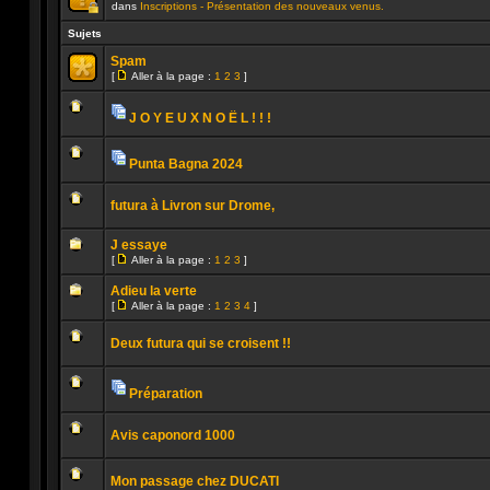
dans
Inscriptions - Présentation des nouveaux venus.
Ce
sujet
Sujets
est
verrouillé.
Spam
Vous
[
Aller à la page :
1
2
3
]
ne
Aller
Aucun
pouvez
à
message
pas
la
non
publier
J O Y E U X N O Ë L ! ! !
page
lu
ou
Pièces
Aucun
modifier
jointes
message
de
non
Punta Bagna 2024
messages.
lu
Pièces
Aucun
jointes
message
futura à Livron sur Drome,
non
lu
Aucun
message
J essaye
non
[
Aller à la page :
1
2
3
]
lu
Aller
Aucun
à
message
Adieu la verte
la
non
[
page
Aller à la page :
1
2
3
4
]
lu
Aller
Aucun
à
message
la
Deux futura qui se croisent !!
non
page
lu
Aucun
message
non
Préparation
lu
Pièces
Aucun
jointes
message
Avis caponord 1000
non
lu
Aucun
message
Mon passage chez DUCATI
non