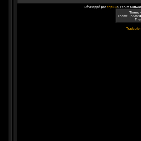
Développé par
phpBB
® Forum Softwa
Theme 
Theme updated
Them
Traduction