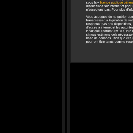
sous la «
licence publique géné
discussions sur internet et php
n’acceptons pas. Pour plus d’in
Vous acceptez de ne publier aucu
transgresser la législation de vo
respectez pas ces dispositions, 
d’accès à internet et les autorit
le fait que « forum3.rst1000.info
si nous estimons cela nécessaire
base de données. Bien que ces in
pourront être tenus comme respo