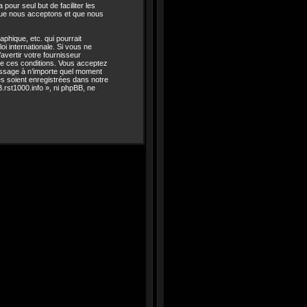
 pour seul but de faciliter les
que nous acceptons et que nous
phique, etc. qui pourrait
oi internationale. Si vous ne
avertir votre fournisseur
 de ces conditions. Vous acceptez
 message à n’importe quel moment
es soient enregistrées dans notre
.rst1000.info », ni phpBB, ne