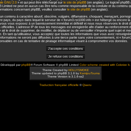
rale GNU 2.0
» et qui peut être téléchargé sur
le site de phpBB
(en anglais). Le logiciel phpBB a
BB Limited ne peut en aucun cas être tenu comme responsable de la conduite et du contenu 
formations concernant phpBB, veuillez consulter
le site de phpBB
(en anglais).
n contenu à caractère abusif, obscène, vulgaire, diffamatoire, choquant, menaçant, pornogra
tre pays, du pays dans lequel le serveur de « forum3.rst1000.info » est hébergé ou encore la l
vous vous exposez à un bannissement immédiat et définitif et nous nous réservons le droit d’
és officielles. L’adresse IP de tous les messages est enregistrée afin d’aider au renforcement
 » ait le droit de supprimer, de modifier, de déplacer ou de verrouiller n’importe quel sujet et
. En tant qu’utilisateur, vous acceptez que toutes les informations que vous avez renseigné
formations ne seront pas diffusées à une tierce partie sans votre consentement, ni « forum3
nsables en cas de tentative de piratage informatique visant à compromettre vos données.
Développé par
phpBB
® Forum Software © phpBB Limited
Color scheme created with Colorize It
.
Theme Created by
HOLLYSMOKE
Theme updated to phpBB 3.1.6 by
KamijouTouma
Theme Version is 3.1.6-ss2
Traduction française officielle
©
Qiaeru