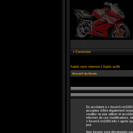
Connexion
Sujets sans réponse
|
Sujets actifs
Accueil du forum
En accédant à « forum3.rst1000.in
acceptez d’être légalement respo
veuillez ne pas utiliser et accé
informer de ces modifications, b
« forum3.rst1000.info » après qu
jour.
Nos forums sont développés par p