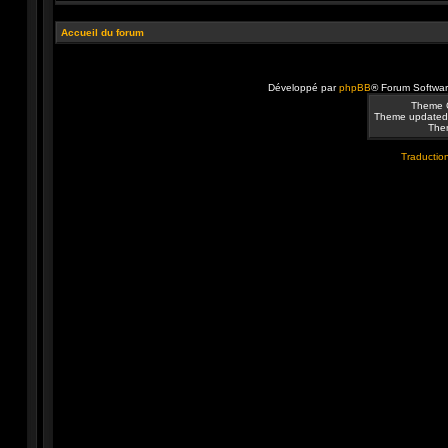
Accueil du forum
Développé par
phpBB
® Forum Softwa
Theme 
Theme updated
Them
Traduction