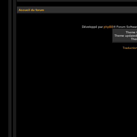
Accueil du forum
Développé par
phpBB
® Forum Softwa
Theme 
Theme updated
Them
Traduction