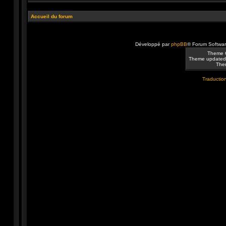
Accueil du forum
Développé par
phpBB
® Forum Softwa
Theme 
Theme updated
Them
Traduction