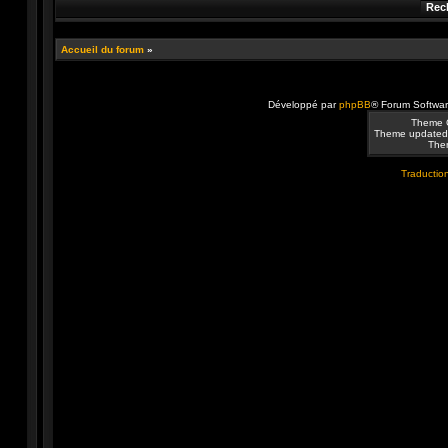
Accueil du forum
»
Développé par
phpBB
® Forum Softwa
Theme 
Theme updated
Them
Traduction