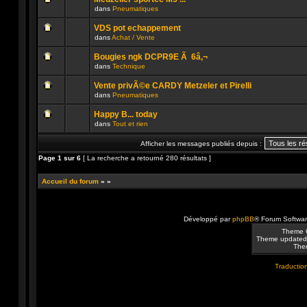
non
publié
dans
Pneumatiques
lu
dans
Aucun
n’a
ce
message
été
sujet.
VDS pot echappement
non
publié
dans
Achat / Vente
lu
dans
Aucun
n’a
ce
message
été
sujet.
Bougies ngk DCPR9E Ã 6â‚¬
non
publié
dans
Technique
lu
dans
Aucun
n’a
ce
message
été
sujet.
Vente privÃ©e CARDY Metzeler et Pirelli
non
publié
dans
Pneumatiques
lu
dans
Aucun
n’a
ce
message
été
sujet.
Happy B... today
non
publié
dans
Tout et rien
lu
dans
Aucun
n’a
ce
message
été
sujet.
Afficher les messages publiés depuis :
non
publié
lu
dans
Page
1
sur
6
[ La recherche a retourné 280 résultats ]
n’a
ce
été
sujet.
publié
Accueil du forum
»
»
dans
ce
sujet.
Développé par
phpBB
® Forum Softwa
Theme 
Theme updated
Them
Traduction