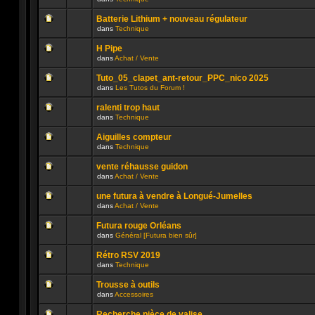
lu
dans
Aucun
n’a
ce
message
été
sujet.
Batterie Lithium + nouveau régulateur
non
publié
dans
Technique
lu
dans
Aucun
n’a
ce
message
été
sujet.
H Pipe
non
publié
dans
Achat / Vente
lu
dans
Aucun
n’a
ce
message
été
sujet.
Tuto_05_clapet_ant-retour_PPC_nico 2025
non
publié
dans
Les Tutos du Forum !
lu
dans
Aucun
n’a
ce
message
été
sujet.
ralenti trop haut
non
publié
dans
Technique
lu
dans
Aucun
n’a
ce
message
été
sujet.
Aiguilles compteur
non
publié
dans
Technique
lu
dans
Aucun
n’a
ce
message
été
sujet.
vente réhausse guidon
non
publié
dans
Achat / Vente
lu
dans
Aucun
n’a
ce
message
été
sujet.
une futura à vendre à Longué-Jumelles
non
publié
dans
Achat / Vente
lu
dans
Aucun
n’a
ce
message
été
sujet.
Futura rouge Orléans
non
publié
dans
Général [Futura bien sûr]
lu
dans
Aucun
n’a
ce
message
été
sujet.
Rétro RSV 2019
non
publié
dans
Technique
lu
dans
Aucun
n’a
ce
message
été
sujet.
Trousse à outils
non
publié
dans
Accessoires
lu
dans
Aucun
n’a
ce
message
été
sujet.
Recherche pièce de valise