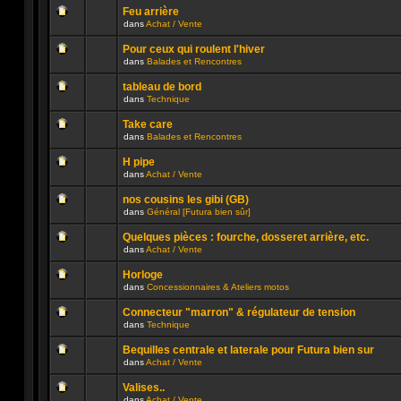
ce
message
été
sujet.
Feu arrière
non
publié
dans
Achat / Vente
lu
dans
Aucun
n’a
ce
message
été
sujet.
Pour ceux qui roulent l'hiver
non
publié
dans
Balades et Rencontres
lu
dans
Aucun
n’a
ce
message
été
sujet.
tableau de bord
non
publié
dans
Technique
lu
dans
Aucun
n’a
ce
message
été
sujet.
Take care
non
publié
dans
Balades et Rencontres
lu
dans
Aucun
n’a
ce
message
été
sujet.
H pipe
non
publié
dans
Achat / Vente
lu
dans
Aucun
n’a
ce
message
été
sujet.
nos cousins les gibi (GB)
non
publié
dans
Général [Futura bien sûr]
lu
dans
Aucun
n’a
ce
message
été
sujet.
Quelques pièces : fourche, dosseret arrière, etc.
non
publié
dans
Achat / Vente
lu
dans
Aucun
n’a
ce
message
été
sujet.
Horloge
non
publié
dans
Concessionnaires & Ateliers motos
lu
dans
Aucun
n’a
ce
message
été
sujet.
Connecteur "marron" & régulateur de tension
non
publié
dans
Technique
lu
dans
Aucun
n’a
ce
message
été
sujet.
Bequilles centrale et laterale pour Futura bien sur
non
publié
dans
Achat / Vente
lu
dans
Aucun
n’a
ce
message
été
sujet.
Valises..
non
publié
dans
Achat / Vente