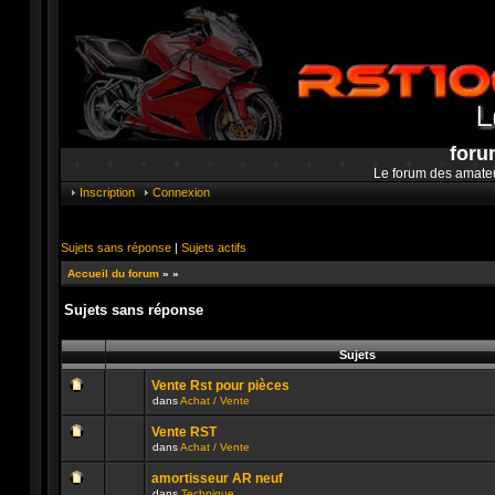
foru
Le forum des amate
Inscription
Connexion
Sujets sans réponse
|
Sujets actifs
Accueil du forum
»
»
Sujets sans réponse
Sujets
Vente Rst pour pièces
dans
Achat / Vente
Aucun
message
Vente RST
non
dans
Achat / Vente
lu
Aucun
n’a
message
été
amortisseur AR neuf
non
publié
dans
Technique