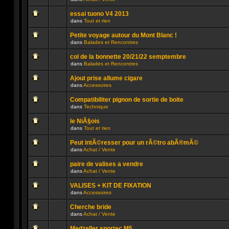
lu
dans
Aucun
n’a
ce
message
été
sujet.
essai tuono V4 2013
non
publié
dans
Tout et rien
lu
dans
Aucun
n’a
ce
message
été
sujet.
Petite voyage autour du Mont Blanc !
non
publié
dans
Balades et Rencontres
lu
dans
Aucun
n’a
ce
message
été
sujet.
col de la bonnette 20/21/22 semptembre
non
publié
dans
Balades et Rencontres
lu
dans
Aucun
n’a
ce
message
été
sujet.
Ajout prise allume cigare
non
publié
dans
Accessoires
lu
dans
Aucun
n’a
ce
message
été
sujet.
Compatibiliter pignon de sortie de boite
non
publié
dans
Technique
lu
dans
Aucun
n’a
ce
message
été
sujet.
le NiÃ§ois
non
publié
dans
Tout et rien
lu
dans
Aucun
n’a
ce
message
été
sujet.
Peut intÃ©resser pour un rÃ©tro abÃ®mÃ©
non
publié
dans
Achat / Vente
lu
dans
Aucun
n’a
ce
message
été
sujet.
paire de valises a vendre
non
publié
dans
Achat / Vente
lu
dans
Aucun
n’a
ce
message
été
sujet.
VALISES + KIT DE FIXATION
non
publié
dans
Accessoires
lu
dans
Aucun
n’a
ce
message
été
sujet.
Cherche bride
non
publié
dans
Achat / Vente
lu
dans
Aucun
n’a
ce
message
été
sujet.
Medzeller sportec M5 ...