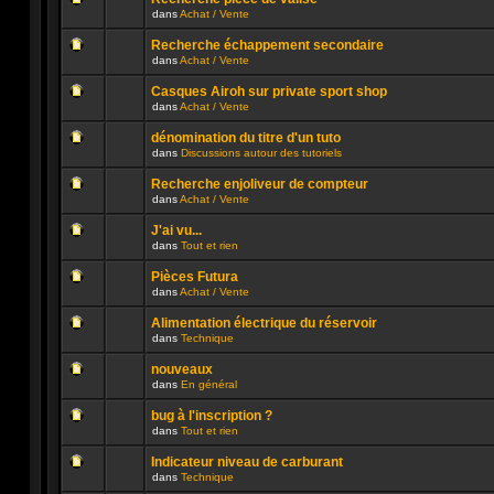
non
publié
dans
Achat / Vente
lu
dans
Aucun
n’a
ce
message
été
sujet.
Recherche échappement secondaire
non
publié
dans
Achat / Vente
lu
dans
Aucun
n’a
ce
message
été
sujet.
Casques Airoh sur private sport shop
non
publié
dans
Achat / Vente
lu
dans
Aucun
n’a
ce
message
été
sujet.
dénomination du titre d'un tuto
non
publié
dans
Discussions autour des tutoriels
lu
dans
Aucun
n’a
ce
message
été
sujet.
Recherche enjoliveur de compteur
non
publié
dans
Achat / Vente
lu
dans
Aucun
n’a
ce
message
été
sujet.
J'ai vu...
non
publié
dans
Tout et rien
lu
dans
Aucun
n’a
ce
message
été
sujet.
Pièces Futura
non
publié
dans
Achat / Vente
lu
dans
Aucun
n’a
ce
message
été
sujet.
Alimentation électrique du réservoir
non
publié
dans
Technique
lu
dans
Aucun
n’a
ce
message
été
sujet.
nouveaux
non
publié
dans
En général
lu
dans
Aucun
n’a
ce
message
été
sujet.
bug à l'inscription ?
non
publié
dans
Tout et rien
lu
dans
Aucun
n’a
ce
message
été
sujet.
Indicateur niveau de carburant
non
publié
dans
Technique
lu
dans
Aucun
n’a