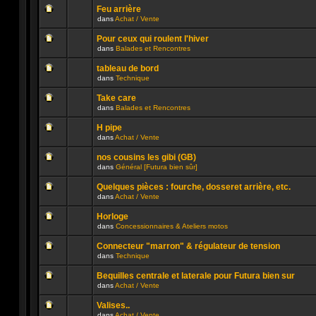
ce
message
été
sujet.
Feu arrière
non
publié
dans
Achat / Vente
lu
dans
Aucun
n’a
ce
message
été
sujet.
Pour ceux qui roulent l'hiver
non
publié
dans
Balades et Rencontres
lu
dans
Aucun
n’a
ce
message
été
sujet.
tableau de bord
non
publié
dans
Technique
lu
dans
Aucun
n’a
ce
message
été
sujet.
Take care
non
publié
dans
Balades et Rencontres
lu
dans
Aucun
n’a
ce
message
été
sujet.
H pipe
non
publié
dans
Achat / Vente
lu
dans
Aucun
n’a
ce
message
été
sujet.
nos cousins les gibi (GB)
non
publié
dans
Général [Futura bien sûr]
lu
dans
Aucun
n’a
ce
message
été
sujet.
Quelques pièces : fourche, dosseret arrière, etc.
non
publié
dans
Achat / Vente
lu
dans
Aucun
n’a
ce
message
été
sujet.
Horloge
non
publié
dans
Concessionnaires & Ateliers motos
lu
dans
Aucun
n’a
ce
message
été
sujet.
Connecteur "marron" & régulateur de tension
non
publié
dans
Technique
lu
dans
Aucun
n’a
ce
message
été
sujet.
Bequilles centrale et laterale pour Futura bien sur
non
publié
dans
Achat / Vente
lu
dans
Aucun
n’a
ce
message
été
sujet.
Valises..
non
publié
dans
Achat / Vente