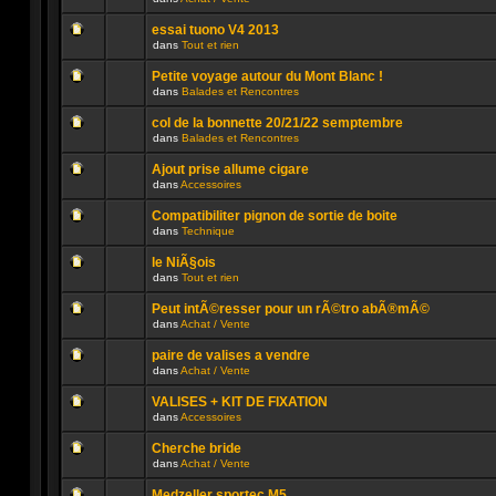
lu
dans
Aucun
n’a
ce
message
été
sujet.
essai tuono V4 2013
non
publié
dans
Tout et rien
lu
dans
Aucun
n’a
ce
message
été
sujet.
Petite voyage autour du Mont Blanc !
non
publié
dans
Balades et Rencontres
lu
dans
Aucun
n’a
ce
message
été
sujet.
col de la bonnette 20/21/22 semptembre
non
publié
dans
Balades et Rencontres
lu
dans
Aucun
n’a
ce
message
été
sujet.
Ajout prise allume cigare
non
publié
dans
Accessoires
lu
dans
Aucun
n’a
ce
message
été
sujet.
Compatibiliter pignon de sortie de boite
non
publié
dans
Technique
lu
dans
Aucun
n’a
ce
message
été
sujet.
le NiÃ§ois
non
publié
dans
Tout et rien
lu
dans
Aucun
n’a
ce
message
été
sujet.
Peut intÃ©resser pour un rÃ©tro abÃ®mÃ©
non
publié
dans
Achat / Vente
lu
dans
Aucun
n’a
ce
message
été
sujet.
paire de valises a vendre
non
publié
dans
Achat / Vente
lu
dans
Aucun
n’a
ce
message
été
sujet.
VALISES + KIT DE FIXATION
non
publié
dans
Accessoires
lu
dans
Aucun
n’a
ce
message
été
sujet.
Cherche bride
non
publié
dans
Achat / Vente
lu
dans
Aucun
n’a
ce
message
été
sujet.
Medzeller sportec M5 ...