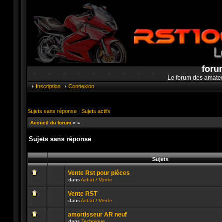
foru
Le forum des amate
Inscription
Connexion
Sujets sans réponse
|
Sujets actifs
Accueil du forum
»
»
Sujets sans réponse
Sujets
Vente Rst pour pièces
dans
Achat / Vente
Aucun
message
Vente RST
non
dans
Achat / Vente
lu
Aucun
n’a
message
été
amortisseur AR neuf
non
publié
dans
Technique