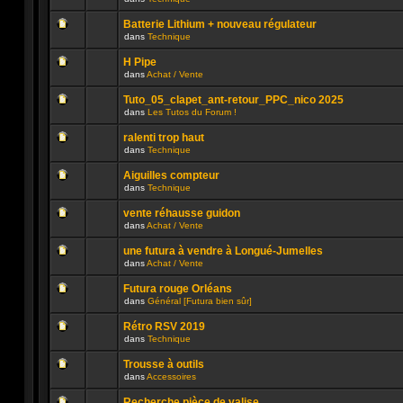
lu
dans
Aucun
n’a
ce
message
été
sujet.
Batterie Lithium + nouveau régulateur
non
publié
dans
Technique
lu
dans
Aucun
n’a
ce
message
été
sujet.
H Pipe
non
publié
dans
Achat / Vente
lu
dans
Aucun
n’a
ce
message
été
sujet.
Tuto_05_clapet_ant-retour_PPC_nico 2025
non
publié
dans
Les Tutos du Forum !
lu
dans
Aucun
n’a
ce
message
été
sujet.
ralenti trop haut
non
publié
dans
Technique
lu
dans
Aucun
n’a
ce
message
été
sujet.
Aiguilles compteur
non
publié
dans
Technique
lu
dans
Aucun
n’a
ce
message
été
sujet.
vente réhausse guidon
non
publié
dans
Achat / Vente
lu
dans
Aucun
n’a
ce
message
été
sujet.
une futura à vendre à Longué-Jumelles
non
publié
dans
Achat / Vente
lu
dans
Aucun
n’a
ce
message
été
sujet.
Futura rouge Orléans
non
publié
dans
Général [Futura bien sûr]
lu
dans
Aucun
n’a
ce
message
été
sujet.
Rétro RSV 2019
non
publié
dans
Technique
lu
dans
Aucun
n’a
ce
message
été
sujet.
Trousse à outils
non
publié
dans
Accessoires
lu
dans
Aucun
n’a
ce
message
été
sujet.
Recherche pièce de valise