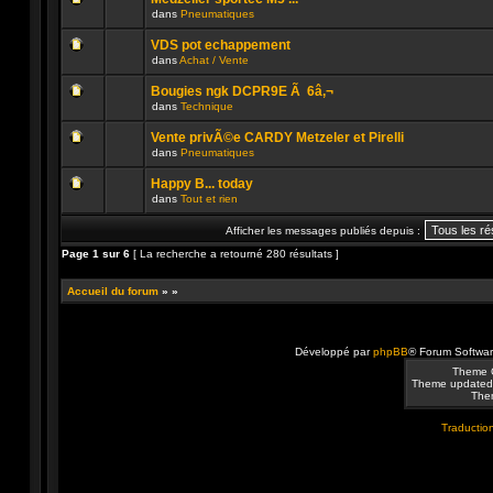
non
publié
dans
Pneumatiques
lu
dans
Aucun
n’a
ce
message
été
sujet.
VDS pot echappement
non
publié
dans
Achat / Vente
lu
dans
Aucun
n’a
ce
message
été
sujet.
Bougies ngk DCPR9E Ã 6â‚¬
non
publié
dans
Technique
lu
dans
Aucun
n’a
ce
message
été
sujet.
Vente privÃ©e CARDY Metzeler et Pirelli
non
publié
dans
Pneumatiques
lu
dans
Aucun
n’a
ce
message
été
sujet.
Happy B... today
non
publié
dans
Tout et rien
lu
dans
Aucun
n’a
ce
message
été
sujet.
Afficher les messages publiés depuis :
non
publié
lu
dans
Page
1
sur
6
[ La recherche a retourné 280 résultats ]
n’a
ce
été
sujet.
publié
Accueil du forum
»
»
dans
ce
sujet.
Développé par
phpBB
® Forum Softwa
Theme 
Theme updated
Them
Traduction