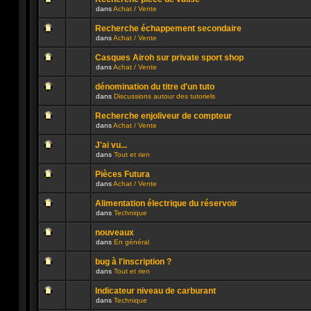
non
publié
dans
Achat / Vente
lu
dans
Aucun
n’a
ce
message
été
sujet.
Recherche échappement secondaire
non
publié
dans
Achat / Vente
lu
dans
Aucun
n’a
ce
message
été
sujet.
Casques Airoh sur private sport shop
non
publié
dans
Achat / Vente
lu
dans
Aucun
n’a
ce
message
été
sujet.
dénomination du titre d'un tuto
non
publié
dans
Discussions autour des tutoriels
lu
dans
Aucun
n’a
ce
message
été
sujet.
Recherche enjoliveur de compteur
non
publié
dans
Achat / Vente
lu
dans
Aucun
n’a
ce
message
été
sujet.
J'ai vu...
non
publié
dans
Tout et rien
lu
dans
Aucun
n’a
ce
message
été
sujet.
Pièces Futura
non
publié
dans
Achat / Vente
lu
dans
Aucun
n’a
ce
message
été
sujet.
Alimentation électrique du réservoir
non
publié
dans
Technique
lu
dans
Aucun
n’a
ce
message
été
sujet.
nouveaux
non
publié
dans
En général
lu
dans
Aucun
n’a
ce
message
été
sujet.
bug à l'inscription ?
non
publié
dans
Tout et rien
lu
dans
Aucun
n’a
ce
message
été
sujet.
Indicateur niveau de carburant
non
publié
dans
Technique
lu
dans
Aucun
n’a