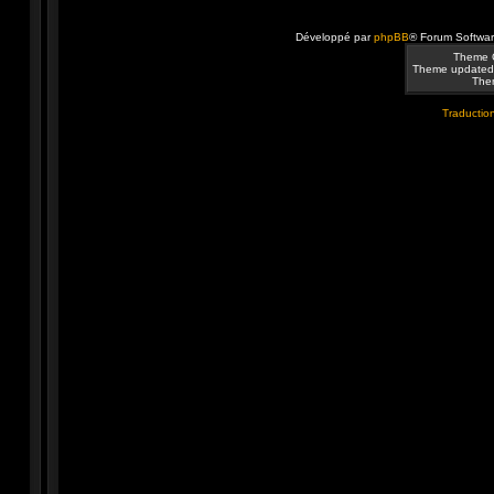
Développé par
phpBB
® Forum Softwa
Theme 
Theme updated
Them
Traduction