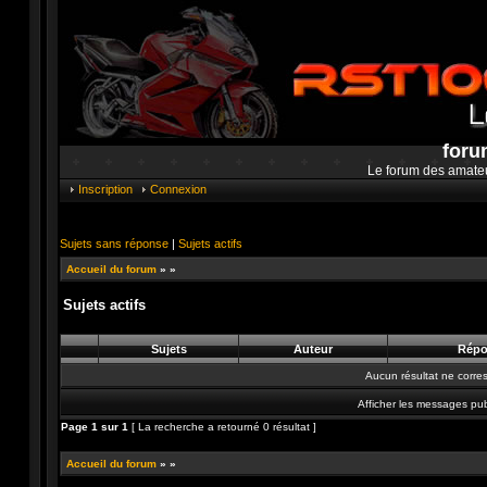
foru
Le forum des amate
Inscription
Connexion
Sujets sans réponse
|
Sujets actifs
Accueil du forum
»
»
Sujets actifs
Sujets
Auteur
Répo
Aucun résultat ne corre
Afficher les messages pub
Page
1
sur
1
[ La recherche a retourné 0 résultat ]
Accueil du forum
»
»