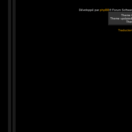
Développé par
phpBB
® Forum Softwa
Theme 
Theme updated
Them
Traduction