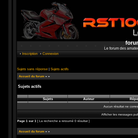
foru
Le forum des amate
Inscription
Connexion
Sujets sans réponse
|
Sujets actifs
Accueil du forum
»
»
Sujets actifs
Sujets
Auteur
Répo
Aucun résultat ne corre
Afficher les messages pub
Page
1
sur
1
[ La recherche a retourné 0 résultat ]
Accueil du forum
»
»