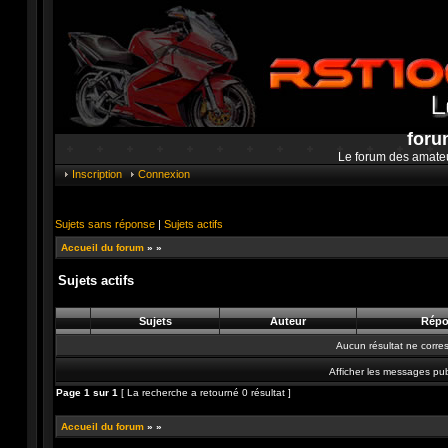
foru
Le forum des amate
Inscription
Connexion
Sujets sans réponse
|
Sujets actifs
Accueil du forum
»
»
Sujets actifs
Sujets
Auteur
Répo
Aucun résultat ne corre
Afficher les messages pub
Page
1
sur
1
[ La recherche a retourné 0 résultat ]
Accueil du forum
»
»