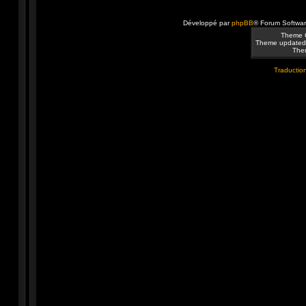
Développé par
phpBB
® Forum Softwa
Theme 
Theme updated
Them
Traduction