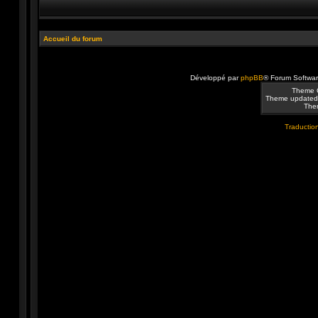
Accueil du forum
Développé par
phpBB
® Forum Softwa
Theme 
Theme updated
Them
Traduction