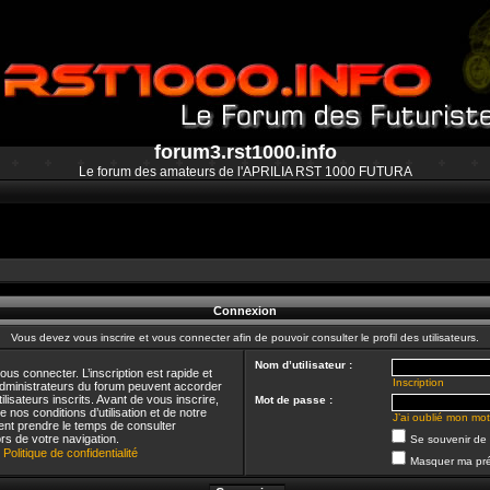
forum3.rst1000.info
Le forum des amateurs de l'APRILIA RST 1000 FUTURA
Connexion
Vous devez vous inscrire et vous connecter afin de pouvoir consulter le profil des utilisateurs.
Nom d’utilisateur :
us connecter. L’inscription est rapide et
Inscription
dministrateurs du forum peuvent accorder
lisateurs inscrits. Avant de vous inscrire,
Mot de passe :
nos conditions d’utilisation et de notre
J’ai oublié mon mo
ement prendre le temps de consulter
rs de votre navigation.
Se souvenir de
|
Politique de confidentialité
Masquer ma pré