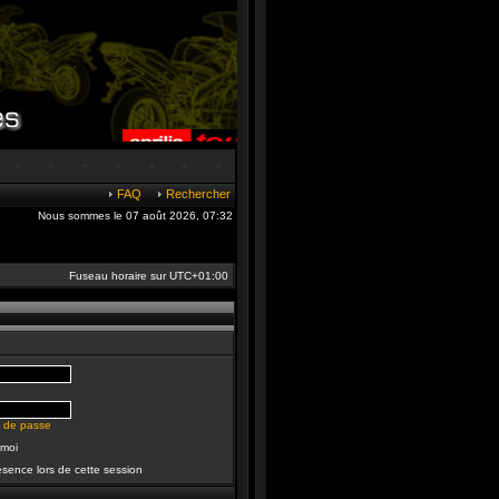
FAQ
Rechercher
Nous sommes le 07 août 2026, 07:32
Fuseau horaire sur
UTC+01:00
t de passe
 moi
sence lors de cette session