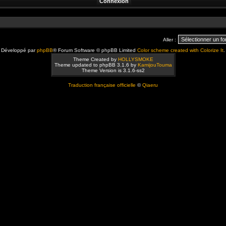
Aller :
Développé par
phpBB
® Forum Software © phpBB Limited
Color scheme created with Colorize It
.
Theme Created by
HOLLYSMOKE
Theme updated to phpBB 3.1.6 by
KamijouTouma
Theme Version is 3.1.6-ss2
Traduction française officielle
©
Qiaeru