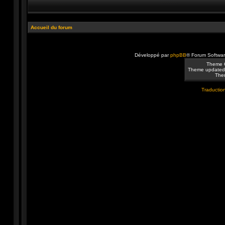
Accueil du forum
Développé par
phpBB
® Forum Softwa
Theme 
Theme updated
Them
Traduction