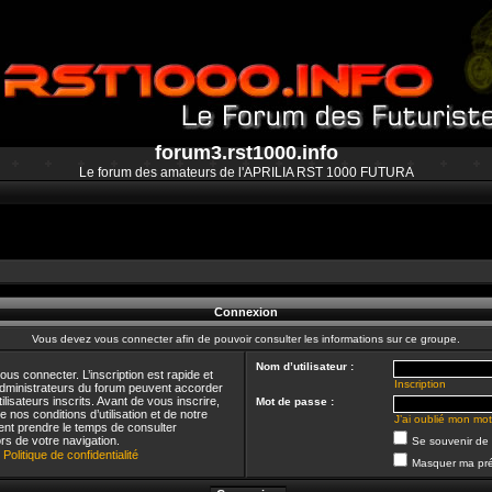
forum3.rst1000.info
Le forum des amateurs de l'APRILIA RST 1000 FUTURA
Connexion
Vous devez vous connecter afin de pouvoir consulter les informations sur ce groupe.
Nom d’utilisateur :
us connecter. L’inscription est rapide et
Inscription
dministrateurs du forum peuvent accorder
lisateurs inscrits. Avant de vous inscrire,
Mot de passe :
nos conditions d’utilisation et de notre
J’ai oublié mon mo
ement prendre le temps de consulter
rs de votre navigation.
Se souvenir de
|
Politique de confidentialité
Masquer ma pré