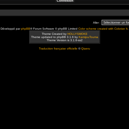
Aller :
Développé par
phpBB
® Forum Software © phpBB Limited
Color scheme created with Colorize It
.
Theme Created by
HOLLYSMOKE
Theme updated to phpBB 3.1.6 by
KamijouTouma
Theme Version is 3.1.6-ss2
Traduction française officielle
©
Qiaeru