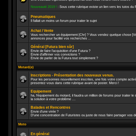
Aucun
Nouveauté 2019 !
: Sous cette rubrique existe un lien vers les tutos du
message
non
lu
Pneumatiques
Il fallait un moins un forum pour traiter le sujet
Aucun
message
Achat / Vente
non
Vous rechercher un équipement [Chr] ? Vous vendez quelque chose [Vds]
lu
annonces pour facilité vos recherches ...
Aucun
message
Général [Futura bien sûr]
non
lu
Envie de faire l'acquisition d'une Futura ?
Envie d'affirmer vos convictions ?
Envie de parler de la Futura tout simplement ?
Aucun
message
non
Motard(e)
lu
Inscriptions - Présentation des nouveaux venus.
Pour les personnes nouvellement inscrites, une fois votre compte activé
presentez-vous dans cette rubrique avant de poster. Merci !
Aucun
message
Equipement
non
lu
ha, l'équipement du motard, il faudra un million de forums pour traiter l
la solution à votre problème ....
Aucun
message
Balades et Rencontres
non
lu
Envie d'une virée ?
D'une concentration de Futuristes ou juste de nous faire partager vos d
Aucun
message
Moto
non
lu
En général