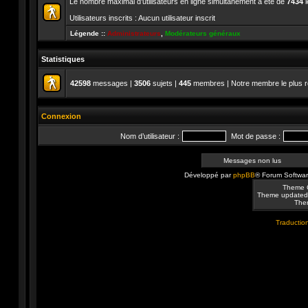
Le nombre maximal d’utilisateurs en ligne simultanément a été de
7434
l
Utilisateurs inscrits : Aucun utilisateur inscrit
Légende ::
Administrateurs
,
Modérateurs généraux
Statistiques
42598
messages |
3506
sujets |
445
membres | Notre membre le plus r
Connexion
Nom d’utilisateur :
Mot de passe :
Messages non lus
Développé par
phpBB
® Forum Softwa
Theme 
Theme updated
Them
Traduction