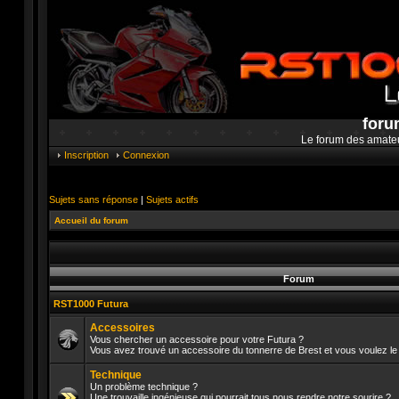
foru
Le forum des amate
Inscription
Connexion
Sujets sans réponse
|
Sujets actifs
Accueil du forum
Forum
RST1000 Futura
Accessoires
Vous chercher un accessoire pour votre Futura ?
Vous avez trouvé un accessoire du tonnerre de Brest et vous voulez le 
Aucun
message
Technique
non
lu
Un problème technique ?
Une trouvaille ingénieuse qui pourrait tous nous rendre notre sourire ?