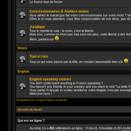
Le fourre-tout du forum
Aucun
message
Concessionnaires & Ateliers motos
non
Vous aimez le travail que fait votre concessionnaire sur votre moto ? V
lu
Dîtes le ici mais attention, vous êtes responsables de vos dires, pas d
Aucun
message
Juridique
non
lu
Tout le monde le sais : la moto, c'est la liberté.
Mais bon, comme on n'est pas tout seul non plus, cette liberté a des lim
Aucun
Alors, parlons-en
message
non
Divers
lu
Tout et rien
Tout ce qui vous passe par la tête, en restant raisonnable bien sûr
Aucun
message
English
non
lu
English speaking visitors
You don't understand anything in French speaking ?
You haven't any friends in your country and you want to visit "La belle
Vous parler Français et voulez améliorez votre Anglais (moi par exempl
Aucun
Welcome here !
message
non
Supprimer les cookies
Nous contacter
lu
Accueil du forum
Qui est en ligne ?
Au total, il y a
451
utilisateurs en ligne :: 0 inscrit, 0 invisible et 451 inv