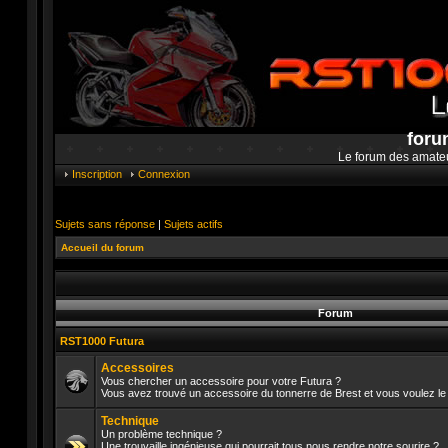
foru
Le forum des amate
Inscription
Connexion
Sujets sans réponse
|
Sujets actifs
Accueil du forum
Forum
RST1000 Futura
Accessoires
Vous chercher un accessoire pour votre Futura ?
Vous avez trouvé un accessoire du tonnerre de Brest et vous voulez le 
Aucun
message
Technique
non
lu
Un problème technique ?
Une trouvaille ingénieuse qui pourrait tous nous rendre notre sourire ?