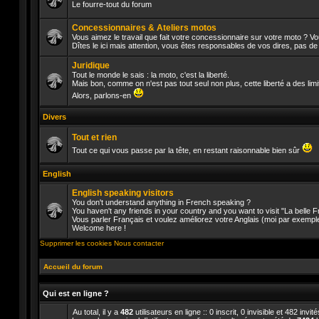
Le fourre-tout du forum
Aucun
message
Concessionnaires & Ateliers motos
non
Vous aimez le travail que fait votre concessionnaire sur votre moto ? V
lu
Dîtes le ici mais attention, vous êtes responsables de vos dires, pas d
Aucun
message
Juridique
non
lu
Tout le monde le sais : la moto, c'est la liberté.
Mais bon, comme on n'est pas tout seul non plus, cette liberté a des lim
Aucun
Alors, parlons-en
message
non
Divers
lu
Tout et rien
Tout ce qui vous passe par la tête, en restant raisonnable bien sûr
Aucun
message
English
non
lu
English speaking visitors
You don't understand anything in French speaking ?
You haven't any friends in your country and you want to visit "La belle
Vous parler Français et voulez améliorez votre Anglais (moi par exempl
Aucun
Welcome here !
message
non
Supprimer les cookies
Nous contacter
lu
Accueil du forum
Qui est en ligne ?
Au total, il y a
482
utilisateurs en ligne :: 0 inscrit, 0 invisible et 482 inv