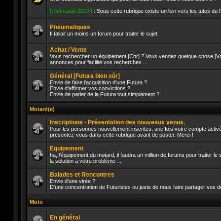
Aucun
Nouveauté 2019 !
: Sous cette rubrique existe un lien vers les tutos du
message
non
lu
Pneumatiques
Il fallait un moins un forum pour traiter le sujet
Aucun
message
Achat / Vente
non
Vous rechercher un équipement [Chr] ? Vous vendez quelque chose [Vds]
lu
annonces pour facilité vos recherches ...
Aucun
message
Général [Futura bien sûr]
non
lu
Envie de faire l'acquisition d'une Futura ?
Envie d'affirmer vos convictions ?
Envie de parler de la Futura tout simplement ?
Aucun
message
non
Motard(e)
lu
Inscriptions - Présentation des nouveaux venus.
Pour les personnes nouvellement inscrites, une fois votre compte activé
presentez-vous dans cette rubrique avant de poster. Merci !
Aucun
message
Equipement
non
lu
ha, l'équipement du motard, il faudra un million de forums pour traiter l
la solution à votre problème ....
Aucun
message
Balades et Rencontres
non
lu
Envie d'une virée ?
D'une concentration de Futuristes ou juste de nous faire partager vos d
Aucun
message
Moto
non
lu
En général