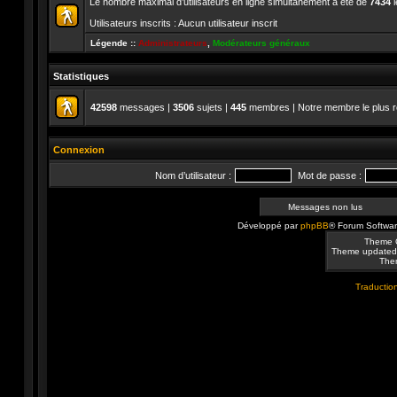
Le nombre maximal d’utilisateurs en ligne simultanément a été de
7434
l
Utilisateurs inscrits : Aucun utilisateur inscrit
Légende ::
Administrateurs
,
Modérateurs généraux
Statistiques
42598
messages |
3506
sujets |
445
membres | Notre membre le plus r
Connexion
Nom d’utilisateur :
Mot de passe :
Messages non lus
Développé par
phpBB
® Forum Softwa
Theme 
Theme updated
Them
Traduction